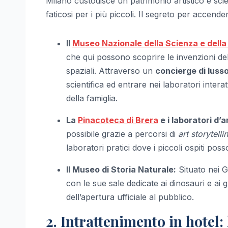
Milano custodisce un patrimonio artistico e scien
faticosi per i più piccoli. Il segreto per accend
Il
Museo Nazionale della Scienza e della
che qui possono scoprire le invenzioni del
spaziali. Attraverso un
concierge di luss
scientifica ed entrare nei laboratori inter
della famiglia.
La
Pinacoteca di Brera
e i laboratori d’a
possibile grazie a percorsi di
art storytelli
laboratori pratici dove i piccoli ospiti pos
Il Museo di Storia Naturale:
Situato nei G
con le sue sale dedicate ai dinosauri e ai g
dell’apertura ufficiale al pubblico.
2. Intrattenimento in hotel: