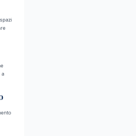
 spazi
are
me
 a
o
mento