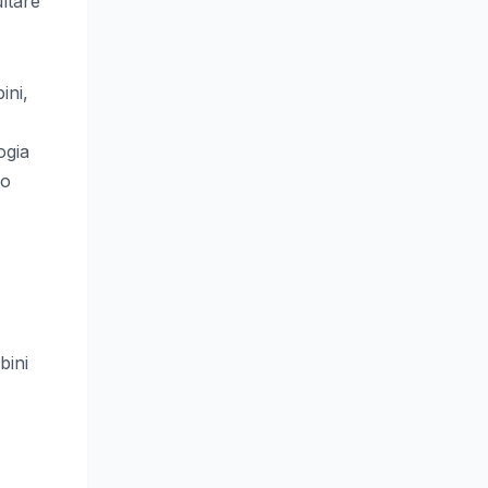
ultare
ini,
ogia
vo
bini