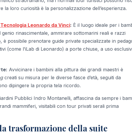
tifico straordinario, ma i normali tour turistici possono ris
ere la loro curiosità è la personalizzazione dell’esperienza.
 Tecnologia Leonardo da Vinci
:
È il luogo ideale per i bamb
 genio rinascimentale, ammirare sottomarini reali e razzi
o
, è possibile prenotare guide private specializzate in pedag
attivi (come l’iLab di Leonardo) a porte chiuse, a uso esclusi
rte:
Avvicinare i bambini alla pittura dei grandi maestri è
ng
creati su misura per le diverse fasce d’età, seguiti da
sono dipingere la propria tela ricordo.
iardini Pubblici Indro Montanelli, affascina da sempre i bam
randi mammiferi, visitabili con tour privati serali prima
 la trasformazione della suite