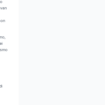
 o
ivan
con
ino,
ei
rismo
di