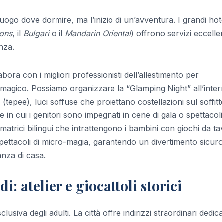
uogo dove dormire, ma l’inizio di un’avventura. I grandi hot
ons
, il
Bulgari
o il
Mandarin Oriental
) offrono servizi eccellen
nza.
bora con i migliori professionisti dell’allestimento per
do magico. Possiamo organizzare la “Glamping Night” all’inte
tepee), luci soffuse che proiettano costellazioni sul soffitt
e in cui i genitori sono impegnati in cene di gala o spettacoli
nimatrici bilingui che intrattengono i bambini con giochi da t
i spettacoli di micro-magia, garantendo un divertimento sicur
anza di casa.
i: atelier e giocattoli storici
iva degli adulti. La città offre indirizzi straordinari dedica