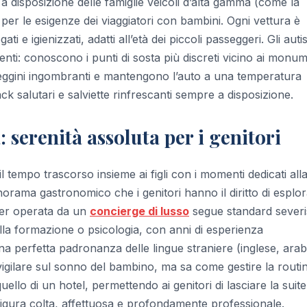
a disposizione delle famiglie veicoli d’alta gamma (come la
er le esigenze dei viaggiatori con bambini. Ogni vettura è
i e igienizzati, adatti all’età dei piccoli passeggeri. Gli autis
nti: conoscono i punti di sosta più discreti vicino ai monum
sseggini ingombranti e mantengono l’auto a una temperatura
k salutari e salviette rinfrescanti sempre a disposizione.
: serenità assoluta per i genitori
l tempo trascorso insieme ai figli con i momenti dedicati all
orama gastronomico che i genitori hanno il diritto di esplo
itter operata da un
concierge di lusso
segue standard severis
della formazione o psicologia, con anni di esperienza
 una perfetta padronanza delle lingue straniere (inglese, ara
 vigilare sul sonno del bambino, ma sa come gestire la routi
lo di un hotel, permettendo ai genitori di lasciare la suite
 figura colta, affettuosa e profondamente professionale.