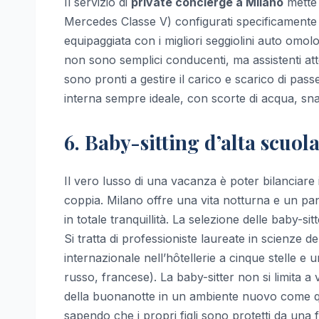
Il servizio di
private concierge a Milano
mette 
Mercedes Classe V) configurati specificamente p
equipaggiata con i migliori seggiolini auto omologat
non sono semplici conducenti, ma assistenti atte
sono pronti a gestire il carico e scarico di pa
interna sempre ideale, con scorte di acqua, snac
6. Baby-sitting d’alta scuola
Il vero lusso di una vacanza è poter bilanciare i
coppia. Milano offre una vita notturna e un pan
in totale tranquillità. La selezione delle baby-s
Si tratta di professioniste laureate in scienze 
internazionale nell’hôtellerie a cinque stelle e
russo, francese). La baby-sitter non si limita a
della buonanotte in un ambiente nuovo come quel
sapendo che i propri figli sono protetti da una