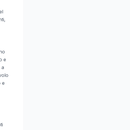
el
ti,
rno
o e
 a
avolo
o e
ti