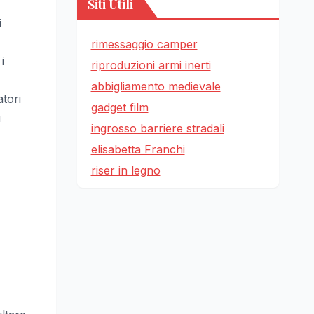
Siti Utili
i
rimessaggio camper
i
riproduzioni armi inerti
abbigliamento medievale
atori
gadget film
i
ingrosso barriere stradali
elisabetta Franchi
riser in legno