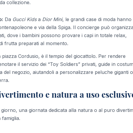
 da collezione.
o:
Da
Gucci Kids
a
Dior Mini
, le grandi case di moda hanno
 Montenapoleone e via della Spiga. Il concierge può organizz
ati, dove i bambini possono provare i capi in totale relax,
i frutta preparati al momento.
n piazza Cordusio, è il tempio del giocattolo. Per rendere
notare il servizio dei “Toy Soldiers” privati, guide in costu
del negozio, aiutandoli a personalizzare peluche giganti o
erra.
divertimento e natura a uso esclusiv
 giorno, una giornata dedicata alla natura o al puro diverti
 famiglia.