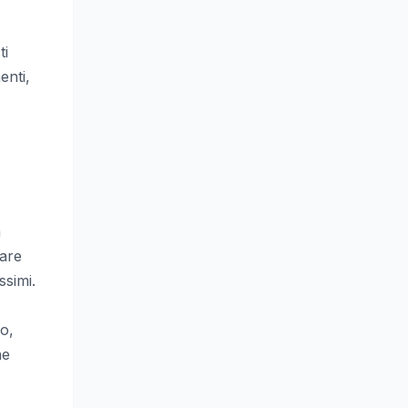
ti
enti,
a
rare
simi.
bo,
ne