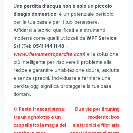
Una perdita d’acqua non è solo un piccolo
disagio domestico
: è un potenziale pericolo
per la tua casa e per il tuo benessere.
Affidarsi a tecnici qualificati e a strumenti
moderni come quelli utilizzati da
WPF Service
Srl
(Tel:
0541 144 11 48
–
www.rilevamentoperdite.com
) è la soluzione
più intelligente per risolvere il problema alla
radice e garantire un’abitazione sicura, asciutta
e senza sprechi. Individuare e fermare una
perdita oggi significa proteggere la tua casa
domani.
Navigazione
Pasta fresca ripiena:
Due vie per il tuning
tra un agnolotto e un
moderno: box
articoli
cappelletto la magia del
elettronici e filtri aria